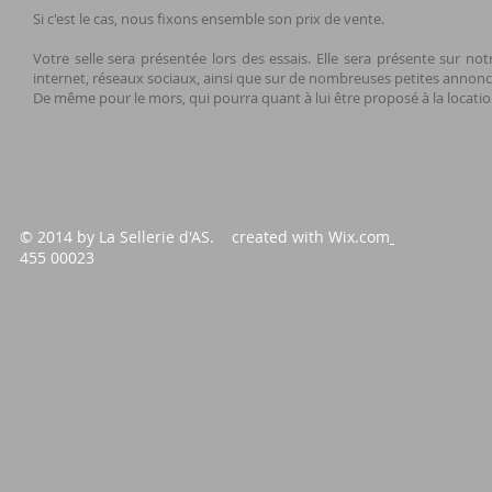
Si c'est le cas, nous fixons ensemble son prix de vente.
Votre selle sera présentée lors des essais. Elle sera présente sur notr
internet, réseaux sociaux, ainsi que sur de nombreuses petites annon
De même pour le mors, qui pourra quant à lui être proposé à la locatio
© 2014 by La Sellerie d'AS. created with
Wix.com
455 00023